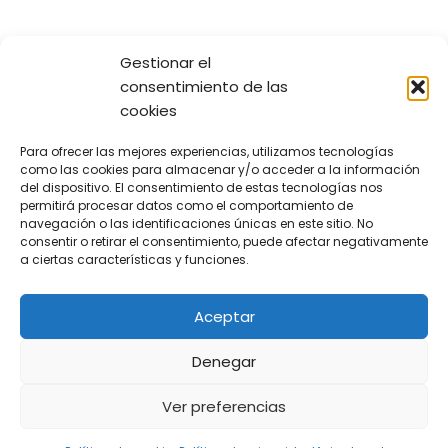
Gestionar el
consentimiento de las
cookies
Para ofrecer las mejores experiencias, utilizamos tecnologías
como las cookies para almacenar y/o acceder a la información
Entradas recientes
del dispositivo. El consentimiento de estas tecnologías nos
permitirá procesar datos como el comportamiento de
Derechos Legales en Hipotecas, Financiación y Deudas
navegación o las identificaciones únicas en este sitio. No
consentir o retirar el consentimiento, puede afectar negativamente
Guía de Defensa ante Organismos Supervisores
a ciertas características y funciones.
¿Te han notificado una ejecución hipotecaria? Guía
para defender tu vivienda
Aceptar
¿Cómo reclamar deudas laborales?
Denegar
Ver preferencias