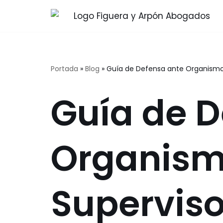
Saltar
al
contenido
Portada
»
Blog
»
Guía de Defensa ante Organismo
Guía de D
Organis
Superviso