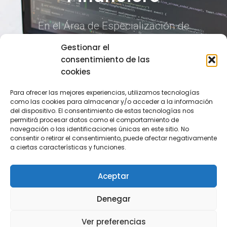
En el Área de Especialización de
Derecho Bancario y Financiero
Gestionar el
abarcamos diferentes acciones de
consentimiento de las
cookies
asesoramiento jurídico: financiaciones,
preconcursal, asesoramiento a
Para ofrecer las mejores experiencias, utilizamos tecnologías
como las cookies para almacenar y/o acceder a la información
empresas de servicios de inversión,
del dispositivo. El consentimiento de estas tecnologías nos
regulación financiera, colocaciones
permitirá procesar datos como el comportamiento de
navegación o las identificaciones únicas en este sitio. No
privadas y asesoramiento en mercado
consentir o retirar el consentimiento, puede afectar negativamente
a ciertas características y funciones.
de capitales.
Aceptar
CONTACTAR
Denegar
Ver preferencias